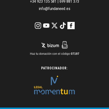
+34 923 135 581
|
699 881 373
info@fundaneed.es
Haz tu donación con el código
07197
PATROCINADOR: