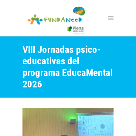
VIII Jornadas psico-
educativas del
programa EducaMental
2026