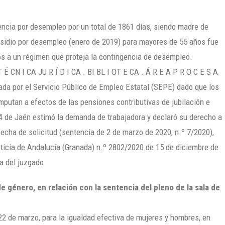
encia por desempleo por un total de 1861 días, siendo madre de
ubsidio por desempleo (enero de 2019) para mayores de 55 años fue
s a un régimen que proteja la contingencia de desempleo.
CN I CA JU R Í D I CA . BI BL I OT E CA . Á R E A P R O C E S A
ada por el Servicio Público de Empleo Estatal (SEPE) dado que los
mputan a efectos de las pensiones contributivas de jubilación e
4 de Jaén estimó la demanda de trabajadora y declaró su derecho a
fecha de solicitud (sentencia de 2 de marzo de 2020, n.º 7/2020),
sticia de Andalucía (Granada) n.º 2802/2020 de 15 de diciembre de
a del juzgado
e género, en relación con la sentencia del pleno de la sala de
22 de marzo, para la igualdad efectiva de mujeres y hombres, en