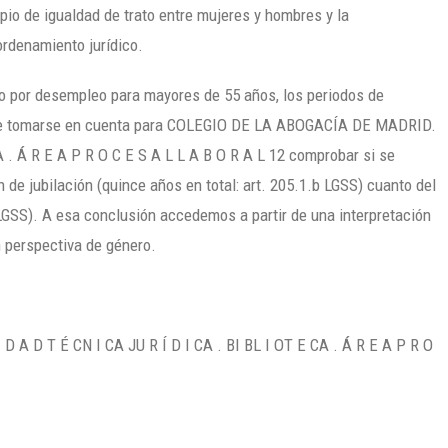
ipio de igualdad de trato entre mujeres y hombres y la
ordenamiento jurídico.
io por desempleo para mayores de 55 años, los periodos de
an de tomarse en cuenta para COLEGIO DE LA ABOGACÍA DE MADRID.
A . Á R E A P R O C E S A L L A B O R A L 12 comprobar si se
 de jubilación (quince años en total: art. 205.1.b LGSS) cuanto del
 LGSS). A esa conclusión accedemos a partir de una interpretación
n perspectiva de género.
A D T É CN I CA JU R Í D I CA . BI BL I OT E CA . Á R E A P R O