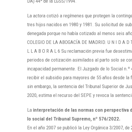
DA) 44ª de la LGSS/1994.
La actora cotizó a regímenes que protegen la conting
tres hijos nacidos en 1980 y 1981. Su solicitud de s
denegada porque no había cotizado al menos seis año
COLEGIO DE LA ABOGACÍA DE MADRID. U N I D A D T É 
L L A B O R A L 6 Su reclamación previa fue desestim
periodos de cotización asimilados al parto solo se co
incapacidad permanente. El Juzgado de lo Social n.º 
recibir el subsidio para mayores de 55 años desde la 
sin embargo, la sentencia del Tribunal Superior de Ju
2020, estima el recurso del SEPE y revoca la sentenci
La
interpretación de las normas con perspectiva d
lo social del Tribunal Supremo, nº 576/2022.
En el año 2007 se publicó la Ley Orgánica 3/2007, de 