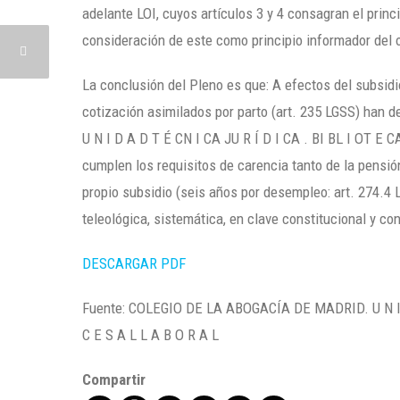
adelante LOI, cuyos artículos 3 y 4 consagran el princ
consideración de este como principio informador del 
La conclusión del Pleno es que: A efectos del subsid
cotización asimilados por parto (art. 235 LGSS) h
U N I D A D T É CN I CA JU R Í D I CA . BI BL I OT E C
cumplen los requisitos de carencia tanto de la pensión
propio subsidio (seis años por desempleo: art. 274.4
teleológica, sistemática, en clave constitucional y co
DESCARGAR PDF
Fuente: COLEGIO DE LA ABOGACÍA DE MADRID. U N I D 
C E S A L L A B O R A L
Compartir