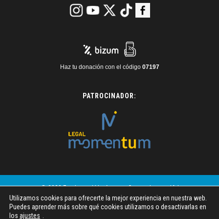
Haz tu donación con el código
07197
PATROCINADOR:
© 2023 Fundaneed | Imágenes: Generadas por IA |
Utilizamos cookies para ofrecerte la mejor experiencia en nuestra web.
Freepik | Pexels
Puedes aprender más sobre qué cookies utilizamos o desactivarlas en
los
ajustes
.