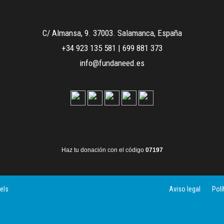
C/ Almansa, 9. 37003. Salamanca, España
+34 923 135 581
|
699 881 373
info@fundaneed.es
Haz tu donación con el código
07197
els
Aviso legal
Polí