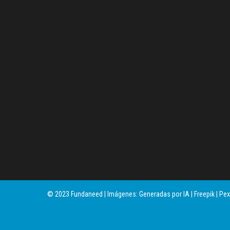
© 2023 Fundaneed | Imágenes: Generadas por IA | Freepik | Pex