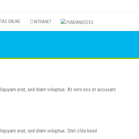
TAS ONLINE
INTRANET
FUNDANEED.EU
aliquyam erat, sed diam voluptua. At vero eos et accusam
iquyam erat, sed diam voluptua. Stet clita kasd