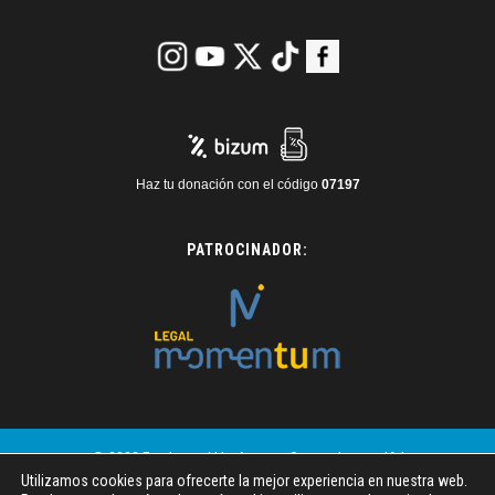
Haz tu donación con el código
07197
PATROCINADOR:
© 2023 Fundaneed | Imágenes: Generadas por IA |
Utilizamos cookies para ofrecerte la mejor experiencia en nuestra web.
Freepik | Pexels