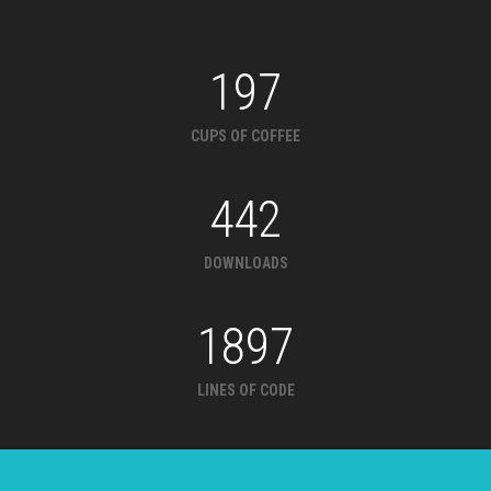
197
CUPS OF COFFEE
442
DOWNLOADS
1897
LINES OF CODE